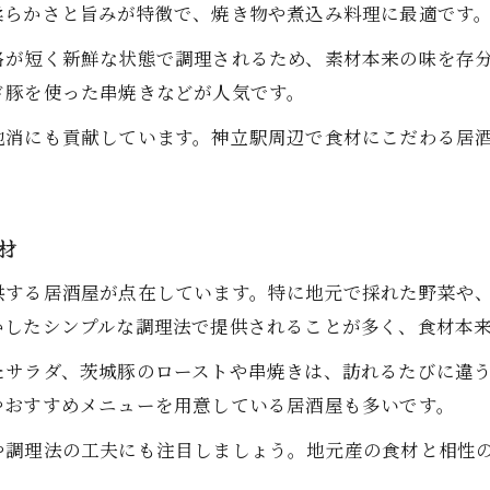
旬の食材を使った居酒屋料理の魅力
柔らかさと旨みが特徴で、焼き物や煮込み料理に最適です
個室で味わう地元産の逸品料理とは
路が短く新鮮な状態で調理されるため、素材本来の味を存
居酒屋の個室で楽しむ地元産料理の贅沢
ド豚を使った串焼きなどが人気です。
神立駅居酒屋の個室空間が人気の理由
地消にも貢献しています。神立駅周辺で食材にこだわる居
個室居酒屋で地元食材をゆったり味わう
居酒屋個室で味わう特別な食体験とは
地元食材と個室の組み合わせが居酒屋で好評
材
飲み放題プランが充実したくつろぎ空間
供する居酒屋が点在しています。特に地元で採れた野菜や
居酒屋の飲み放題プランで贅沢なひととき
かしたシンプルな調理法で提供されることが多く、食材本
神立駅周辺居酒屋の飲み放題充実度を比較
たサラダ、茨城豚のローストや串焼きは、訪れるたびに違
居酒屋でくつろぐ飲み放題付個室空間の魅力
やおすすめメニューを用意している居酒屋も多いです。
地元食材と相性抜群な居酒屋の飲み放題
や調理法の工夫にも注目しましょう。地元産の食材と相性
居酒屋の飲み放題プラン活用術を紹介