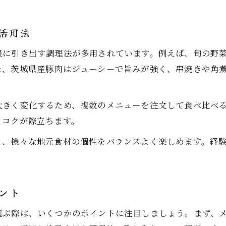
神立駅付近で注目の居酒屋活用法
神立駅の居酒屋をシーン別に使い分ける方法
活用法
居酒屋活用で地元食材をもっと楽しむコツ
限に引き出す調理法が多用されています。例えば、旬の野
個室居酒屋の活用でプライベート空間を満喫
た、茨城県産豚肉はジューシーで旨みが強く、串焼きや角
飲み放題付居酒屋で宴会を成功させる秘訣
居酒屋で地域食材を活かした楽しみ方を提案
大きく変化するため、複数のメニューを注文して食べ比べ
地域の味覚をゆっくり堪能できる秘訣
とコクが際立ちます。
居酒屋で地域の味覚を深く楽しむための工夫
お気軽にお問い合わせください
お気軽にお問い合わせください
と、様々な地元食材の個性をバランスよく楽しめます。経
神立駅周辺居酒屋の味覚体験を満喫する方法
個室空間で堪能する居酒屋の地元食材料理
居酒屋選びで重視すべき地域食材のポイント
ント
神立駅居酒屋で味覚をゆっくり堪能しよう
選ぶ際は、いくつかのポイントに注目しましょう。まず、