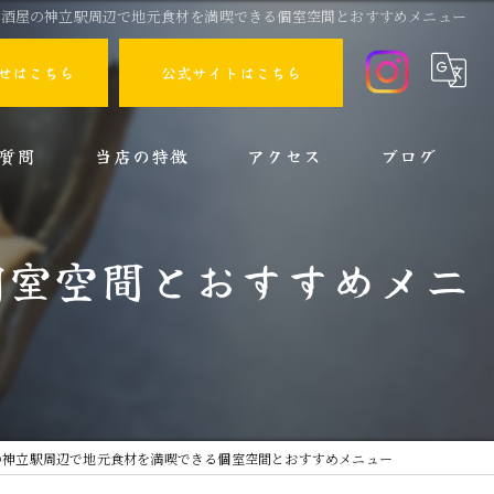
居酒屋の神立駅周辺で地元食材を満喫できる個室空間とおすすめメニュー
せはこちら
公式サイトはこちら
質問
当店の特徴
アクセス
ブログ
家族
コラム
個室空間とおすすめメニ
貸切
一人
女子会
スポーツ観戦
の神立駅周辺で地元食材を満喫できる個室空間とおすすめメニュー