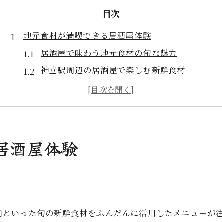
目次
地元食材が満喫できる居酒屋体験
居酒屋で味わう地元食材の旬な魅力
神立駅周辺の居酒屋で楽しむ新鮮食材
居酒屋ならではの地元野菜と豚肉の活用法
地元食材を活かす居酒屋選びのポイント
居酒屋体験で再発見する地域の味わい
新鮮素材を楽しむ神立駅周辺の魅力
居酒屋体験
神立駅居酒屋の新鮮食材が支持される理由
地元食材を活かす居酒屋選びのコツ
居酒屋で体験する野菜と豚肉の新鮮な味
神立駅周辺居酒屋の素材選びのこだわり
肉といった旬の新鮮食材をふんだんに活用したメニューが