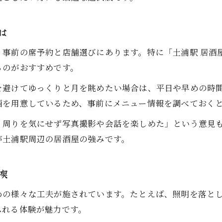
地元食材を楽しむ土浦の新しい過ごし方
居酒屋で味わう土浦の新鮮な地元食材
は
土浦 居酒屋 個室で楽しむ地産地消の一皿
事前の席予約と店舗選びにあります。特に「土浦駅 居酒屋
居酒屋で堪能する土浦の旬食材の魅力
るのがおすすめです。
地元食材にこだわる土浦 居酒屋の楽しみ方
を避けてゆっくりと月を眺めたい場合は、平日や早めの時
居酒屋で叶う土浦の味覚と季節の贅沢体験
酒を用意しているため、事前にメニュー情報を調べておく
完全個室で過ごす季節感あふれる夜
、周りを気にせず写真撮影や会話を楽しめた」という意見
居酒屋の完全個室で月見と四季を感じる夜
お気軽にお問い合わせください
お気軽にお問い合わせください
が土浦駅周辺の居酒屋の強みです。
土浦 居酒屋 完全個室で楽しむ季節の宴
完全個室居酒屋で特別な夜を演出する方法
喫
土浦 居酒屋 完全個室 人気の理由を解説
めの様々な工夫が施されています。たとえば、照明を落と
居酒屋の完全個室で叶う贅沢な季節体験
ふれる体験が魅力です。