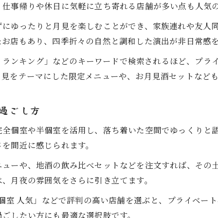
完全個室で楽しむ土浦の居酒屋時間の魅力
、仕事帰りや休日に気軽に立ち寄れる店舗が多い点も人気
月見を満喫できる落ち着いた空間の魅力
ずにゆったりと月見を楽しむことができ、家族連れや友人
居酒屋の落ち着いた空間で月見を味わう方法
たお店もあり、四季折々の自然と調和した演出が非日常感
土浦 居酒屋 完全個室で静かな月見を楽しむ
酒屋 ランキング」などのキーワードで検索されるほど、プ
居酒屋選びで重視したい落ち着きと雰囲気
月見をテーマにした限定メニューや、お月見酒セットなど
月見が映える土浦 居酒屋 個室の空間演出
居酒屋で叶う大人の月見時間と癒しの空気
過ごし方
居酒屋選びに迷ったときのポイント
完全個室や半個室を活用し、落ち着いた空間でゆっくりと
土浦駅 居酒屋 ランキングを活用するコツ
さを間近に感じられます。
居酒屋選びは個室の有無と雰囲気がポイント
ニューや、地酒の飲み比べセットなどを注文すれば、その
土浦市 居酒屋 ランキングで失敗しない選び方
は、月夜の雰囲気をさらに引き立てます。
居酒屋の個室選びで満足度を高めるヒント
 個室 人気」などで評判の高い店舗を選ぶと、プライベー
駅近の居酒屋を選ぶ時のチェックポイント
過ごしたい方にも最適な選択肢です。