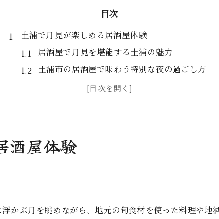
目次
土浦で月見が楽しめる居酒屋体験
居酒屋で月見を堪能する土浦の魅力
土浦市の居酒屋で味わう特別な夜の過ごし方
駅近の居酒屋で月見を楽しむコツとは
土浦駅周辺の居酒屋体験で月見を満喫
居酒屋選びで叶える土浦の月見時間
個室利用で味わう土浦の居酒屋時間
居酒屋体験
居酒屋の個室でゆったり過ごす土浦の夜
土浦 居酒屋 個室で叶うプライベート空間
居酒屋の個室利用で快適な月見体験を実現
土浦 居酒屋 個室 人気の理由と活用法
に浮かぶ月を眺めながら、地元の旬食材を使った料理や地