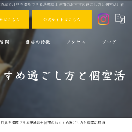
居酒屋で月見を満喫できる茨城県土浦市のおすすめ過ごし方と個室活用術
せはこちら
公式サイトはこちら
質問
当店の特徴
アクセス
ブログ
家族
コラム
すすめ過ごし方と個室活
貸切
一人
女子会
スポーツ観戦
で月見を満喫できる茨城県土浦市のおすすめ過ごし方と個室活用術