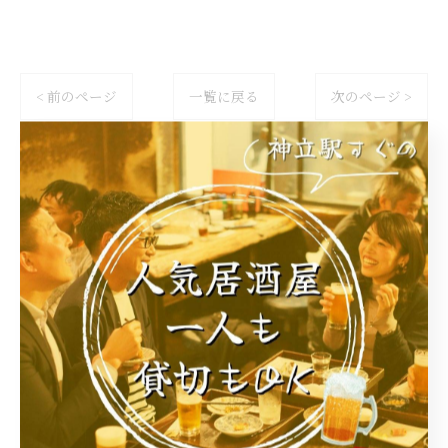
< 前のページ
一覧に戻る
次のページ >
カテゴリー
Categories
全てのカテゴリー
家族
貸切
一人
女子会
スポーツ観戦