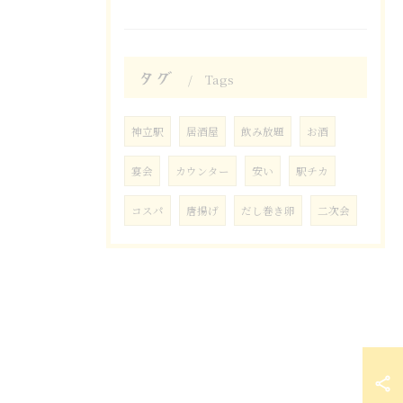
タグ
Tags
神立駅
居酒屋
飲み放題
お酒
宴会
カウンター
安い
駅チカ
コスパ
唐揚げ
だし巻き卵
二次会