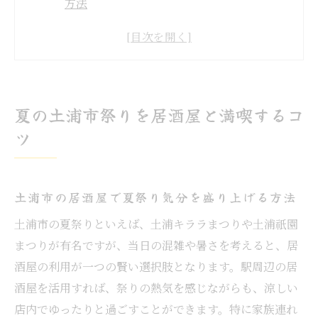
方法
居酒屋利用で土浦の祭りをより楽しむポイ
ント
夏の祭りと居酒屋の相性が良い理由を解説
居酒屋選びで土浦市の祭り体験を充実させ
夏の土浦市祭りを居酒屋と満喫するコ
る
ツ
祭り当日は居酒屋で快適な過ごし方を工夫
土浦の祭り日程と居酒屋の楽しみ方解説
居酒屋利用で押さえたい土浦祭り開催日情
土浦市の居酒屋で夏祭り気分を盛り上げる方法
報
土浦市の夏祭りといえば、土浦キララまつりや土浦祇園
土浦市の祭り日程と居酒屋の過ごし方ガイ
まつりが有名ですが、当日の混雑や暑さを考えると、居
ド
酒屋の利用が一つの賢い選択肢となります。駅周辺の居
居酒屋を活用した土浦の祭り計画作成のコ
酒屋を活用すれば、祭りの熱気を感じながらも、涼しい
ツ
店内でゆったりと過ごすことができます。特に家族連れ