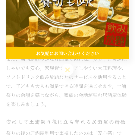
土浦市の居酒屋は、家族連れの利用が増える夏祭りシー
ズンに合わせて、子どもが喜ぶサービスや設備を強化し
ています。例えば、お子様用の椅子や食器の用意、人気
の唐揚げやポテトなどのメニューを揃えている店舗も多
いです。ゆったりとした座敷席は、家族でくつろぐのに
最適です。
お気軽にお問い合わせください
また、店内が賑やかな雰囲気であれば、多少子どもがは
しゃいでも安心。家族皆でシェアしやすい大皿料理や、
お気軽にお問い合わせください
ソフトドリンク飲み放題などのサービスを活用すること
で、子どもも大人も満足できる時間を過ごせます。土浦
祭りの余韻を感じながら、家族の会話が弾む居酒屋体験
を楽しみましょう。
安心して土浦祭り後に立ち寄れる居酒屋の特徴
祭りの後の居酒屋利用で重視したいのは「安心感」で