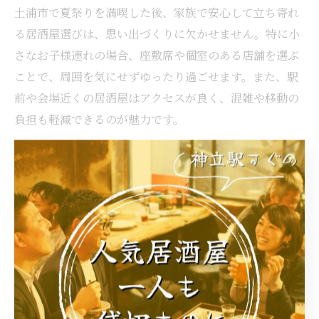
土浦市で夏祭りを満喫した後、家族で安心して立ち寄れ
る居酒屋選びは、思い出づくりに欠かせません。特に小
さなお子様連れの場合、座敷席や個室のある店舗を選ぶ
ことで、周囲を気にせずゆったり過ごせます。また、駅
前や会場近くの居酒屋はアクセスが良く、混雑や移動の
負担も軽減できるのが魅力です。
最近では、手作り料理や地元食材を使ったメニューを提
供する居酒屋も多く、家族みんなで楽しめる工夫がされ
ています。例えば、子ども向けメニューやノンアルコー
ルドリンクの充実、アレルギー対応など、細やかな配慮
がある店舗も。祭りの熱気をそのままに、落ち着いた空
間で思い出を語り合う時間が過ごせるでしょう。
子どもと一緒に楽しむ土浦市居酒屋の過ごし方