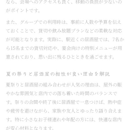
なら、会場へのアクセスも良く、移動の負担が少ないの
利点
がポイントです。
キララ祭り・祇園祭り比較と居酒屋活用術
また、グループでの利用時は、事前に人数や予算を伝え
キララ祭りと祇園祭りの違いと居酒屋の魅
ておくことで、貸切や飲み放題プランなどの柔軟な対応
力
が可能となります。実際に、駅近くの居酒屋では、7名か
両祭りを楽しむための居酒屋活用ポイント
ら15名までの貸切対応や、宴会向けの特別メニューが用
居酒屋で比較するキララ祭りと祇園祭りの
意されており、思い出に残るひとときを過ごせます。
楽しみ方
祭り別に選ぶ土浦市の居酒屋利用術を解説
夏の祭りと居酒屋の相性が良い理由を解説
キララ祭り・祇園祭り後の居酒屋おすすめ
夏祭りと居酒屋の組み合わせが人気の理由は、屋外の賑
体験
やかな雰囲気と店内での落ち着いた時間のバランスで
混雑を避けて居酒屋で快適に土浦市を楽しむ
す。祭りの合間や終了後に居酒屋で一息つけば、熱中症
祭り当日の混雑時に居酒屋を利用するコツ
や疲労を避けながら、家族や友人とゆったり語り合えま
土浦市の居酒屋で混雑を避けるタイミング
す。特に小さなお子様連れや年配の方には、快適な店内
が安心材料となります。
混雑回避に役立つ居酒屋利用術を紹介