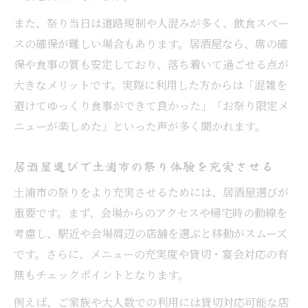
居酒屋でゆったり土浦祭りを楽しむ工夫
また、祭り当日は道路規制や人混みが多く、飲食スペー
混雑のピーク時間帯と居酒屋の過ごし方
スの確保が難しい場合もあります。居酒屋なら、席の確
保や食事の質も安定しており、落ち着いて過ごせる点が
最新の土浦市祭り情報と居酒屋計画のポイント
大きなメリットです。実際に利用した方からは「混雑を
土浦市祭りの最新日程と居酒屋利用の準備
避けてゆっくり食事ができて良かった」「お祭り限定メ
法
ニューが楽しめた」といった声が多く聞かれます。
居酒屋計画と合わせて把握したい祭り情報
最新開催情報で土浦市の居酒屋活用を検討
居酒屋選びで土浦市の祭り体験を充実させる
土浦市の祭り日程と居酒屋予約のポイント
土浦市の祭りをより充実させるためには、居酒屋選びが
居酒屋で夏祭りをより楽しむ計画の立て方
重要です。まず、会場からのアクセスや帰宅時の動線を
考慮し、駅近や会場周辺の店舗を選ぶと移動がスムーズ
です。さらに、メニューの充実度や貸切・宴会対応の有
無もチェックポイントとなります。
例えば、ご家族や大人数での利用には貸切対応可能な店