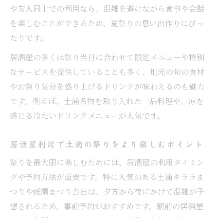
土浦の祭り日程確認と居酒屋予約のポイン
や友人同士での利用なら、混雑を避けながら食事や会話
ト
を楽しむことができるため、夏祭りの思い出作りにぴっ
居酒屋を中心に組む土浦市夏祭りの楽しみ
たりです。
方
居酒屋の多くは祭り当日に合わせて限定メニューや特別
家族で安心！土浦祭り帰りに寄りたい居酒屋
なサービスを提供していることも多く、地元の旬の食材
家族連れにおすすめの土浦祭り帰り居酒屋
やお祭り気分を盛り上げるドリンクが味わえるのも魅力
選び
です。例えば、土浦名物を取り入れた一品料理や、涼を
感じる冷たいドリンクメニューが人気です。
子どもと一緒に楽しむ土浦市居酒屋の過ご
し方
居酒屋利用で土浦の祭りをより楽しむポイント
安心して土浦祭り後に立ち寄れる居酒屋の
特徴
祭りを最大限に楽しむためには、居酒屋の利用タイミン
グや予約方法が重要です。特に人気のある土浦キララま
居酒屋で家族と祭りの思い出を語る時間を
つりや祇園まつり当日は、夕方から夜にかけて混雑が予
演出
想されるため、事前予約がおすすめです。駅前の居酒屋
土浦祭り終わりに家族で居酒屋を利用する