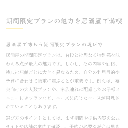
期間限定居酒屋プランを満喫するコツ
居酒屋の期間限定特典を賢く活用する方法
期間限定プランの魅力を居酒屋で満喫
今だけのお得情報を居酒屋選びに活用
居酒屋の期間限定割引情報を見逃さない方
法
居酒屋で味わう期間限定プランの選び方
お得な居酒屋選びで期間限定サービスを満
居酒屋の期間限定プランは、普段とは異なる特別感を味
喫
わえる点が最大の魅力です。しかし、その内容や価格、
居酒屋の今だけ特典を活用するポイント
特典は店舗ごとに大きく異なるため、自分の利用目的や
期間限定の居酒屋クーポン利用術とは
予算に合わせて慎重に選ぶことが重要です。例えば、宴
会向けの大人数プランや、家族連れに配慮したお子様メ
居酒屋で得する期間限定キャンペーンの探
ニュー付きプランなど、ニーズに応じたコースが用意さ
し方
れていることもあります。
土浦市内で旬を楽しめる居酒屋特集
選び方のポイントとしては、まず期間や提供内容を公式
居酒屋で土浦市の旬を味わう楽しみ方
サイトや店舗の案内で確認し、予約が必要な場合は早め
旬の食材が豊富な土浦市居酒屋選びのコツ