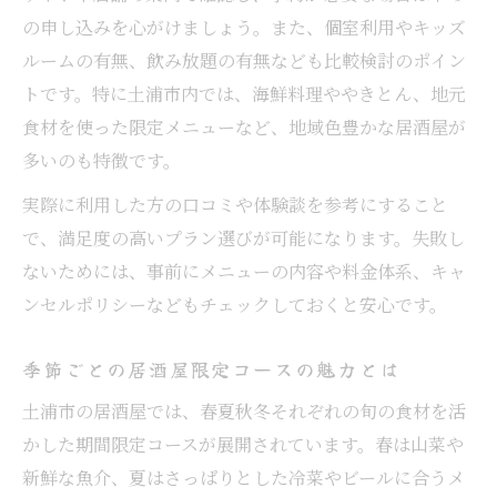
の申し込みを心がけましょう。また、個室利用やキッズ
居酒屋で楽しむ土浦市の地元グルメ情報
ルームの有無、飲み放題の有無なども比較検討のポイン
海鮮や地元食材が自慢の居酒屋特集
トです。特に土浦市内では、海鮮料理ややきとん、地元
土浦市で人気の居酒屋旬メニュー満喫法
食材を使った限定メニューなど、地域色豊かな居酒屋が
予約で差がつく期間限定居酒屋コース
多いのも特徴です。
居酒屋の期間限定コース予約のポイント
実際に利用した方の口コミや体験談を参考にすること
お得な居酒屋コースを確実に予約する方法
で、満足度の高いプラン選びが可能になります。失敗し
居酒屋で人気の限定コース予約術公開
ないためには、事前にメニューの内容や料金体系、キャ
期間限定コース選びで注意したいポイント
ンセルポリシーなどもチェックしておくと安心です。
居酒屋予約で使える期間限定特典の見極め
季節ごとの居酒屋限定コースの魅力とは
方
大人数利用にも嬉しい限定サービス活用法
土浦市の居酒屋では、春夏秋冬それぞれの旬の食材を活
かした期間限定コースが展開されています。春は山菜や
居酒屋の大人数向け限定サービス徹底解説
新鮮な魚介、夏はさっぱりとした冷菜やビールに合うメ
宴会におすすめの居酒屋期間限定サービス