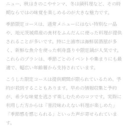
ニュー、秋はきのこやサンマ、冬は鍋料理など、その時
居酒屋で活用できる団体向け限定プランの
期ならではの味覚を楽しめるのが大きな魅力です。
選び方
季節限定コースは、通常メニューにはない特別な一品
人数に合わせた居酒屋限定サービスの活用
や、地元茨城県産の食材をふんだんに使った料理が提供
術
されることが多いです。特に土浦市は海鮮居酒屋が多
居酒屋の個室やキッズルーム活用ポイント
く、新鮮な魚介を使った刺身盛りや限定鍋が人気です。
土浦市で賢く居酒屋を味わう最新トレンド
これらのプランは、季節ごとのイベントや集まりにも最
土浦市の最新居酒屋トレンド情報まとめ
適で、幅広い年齢層から支持されています。
居酒屋の期間限定企画で賢く楽しむ方法
こうした限定コースは提供期間が限られているため、予
土浦市で話題の居酒屋サービス徹底調査
約が殺到することもあります。早めの情報収集と予約
期間限定イベントが豊富な居酒屋活用法
が、希少な味覚を逃さず楽しむためのコツです。実際に
居酒屋選びで失敗しない最新テクニック
利用した方からは「普段味わえない料理が楽しめた」
「季節感を感じられる」といった声が寄せられていま
す。