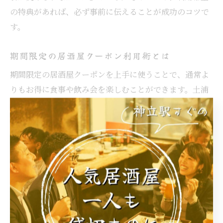
の特典があれば、必ず事前に伝えることが成功のコツで
す。
期間限定の居酒屋クーポン利用術とは
期間限定の居酒屋クーポンを上手に使うことで、通常よ
りもお得に食事や飲み会を楽しむことができます。土浦
市の居酒屋では、公式サイトやグルメポータルサイト、
地域情報誌などで配布されるクーポンを活用するのが主
流です。たとえば、「コース料金10％オフ」「飲み放題
延長」「デザートサービス」など、内容は多岐にわたり
ます。
クーポンを利用する際のポイントは、有効期限や利用条
件をしっかり確認することです。中には「他の割引との
併用不可」や「前日までの予約が必要」といった条件が