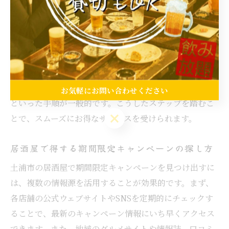
付く場合もあるため、事前に確認を忘れないよう注意し
ましょう。
クーポン利用の流れとしては、
公式サイトやポータルサイトでクーポンを取得
予約時にクーポン利用を伝える
当日、店舗でクーポン内容を再確認
お気軽にお問い合わせください
といった手順が一般的です。こうしたステップを踏むこ
お気軽にお問い合わせください
とで、スムーズにお得なサービスを受けられます。
居酒屋で得する期間限定キャンペーンの探し方
土浦市の居酒屋で期間限定キャンペーンを見つけ出すに
は、複数の情報源を活用することが効果的です。まず、
各店舗の公式ウェブサイトやSNSを定期的にチェックす
ることで、最新のキャンペーン情報にいち早くアクセス
できます。また、地域のグルメサイトや情報誌、口コミ