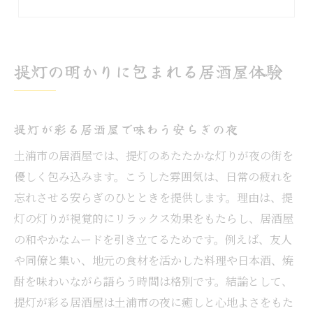
居酒屋で感じる提灯の柔らかな光の魅力
提灯と居酒屋が織りなすくつろぎの時間
提灯に包まれる居酒屋ならではの体験
提灯の明かりに包まれる居酒屋体験
土浦市で味わう居酒屋文化の奥深さ
土浦市に根付く居酒屋文化の魅力を探る
提灯が彩る居酒屋で味わう安らぎの夜
地元で親しまれる居酒屋の文化的背景
居酒屋文化が深まる土浦市の夜の楽しみ
土浦市の居酒屋では、提灯のあたたかな灯りが夜の街を
優しく包み込みます。こうした雰囲気は、日常の疲れを
居酒屋で感じる土浦市の伝統と温もり
忘れさせる安らぎのひとときを提供します。理由は、提
居酒屋の歴史から見る土浦市の地域性
灯の灯りが視覚的にリラックス効果をもたらし、居酒屋
居酒屋文化を体感できる土浦市の特徴
の和やかなムードを引き立てるためです。例えば、友人
地元食材を活かした居酒屋の楽しみ方
や同僚と集い、地元の食材を活かした料理や日本酒、焼
居酒屋で堪能する地元食材の新鮮な味わい
酎を味わいながら語らう時間は格別です。結論として、
旬の食材を使った居酒屋料理の楽しみ方
提灯が彩る居酒屋は土浦市の夜に癒しと心地よさをもた