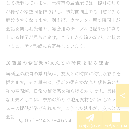
して機能しています。土浦市の居酒屋では、提灯の灯り
が穏やかな空間を作り出し、初対面同士でも自然と打ち
解けやすくなります。例えば、カウンター席で隣同士が
会話を楽しむ光景や、宴会用のテーブルで賑やかに盛り
上がる様子が見られます。こうした交流の場が、地域の
コミュニティ形成にも寄与しています。
居酒屋の雰囲気が友人との時間を彩る理由
居酒屋の独自の雰囲気は、友人との時間に特別な彩りを
添えます。その理由は、提灯の柔らかな光と落ち着いた
和の空間が、日常の緊張感を和らげるからです。具体的
な工夫としては、季節の飾りや地元食材を活かしたメニ
ューの提供が挙げられます。こうした演出が、友人との
会話をより深く、思い出に残るものにしてくれます。
070-2437-4674
お問い合わせ
公式サイト