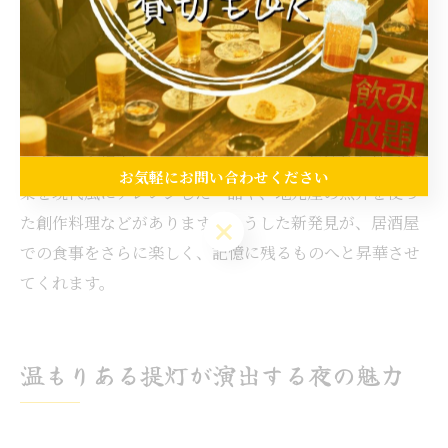
地元食材と居酒屋が生む新たな発見
居酒屋で地元食材を味わうことで、これまで知らなかっ
た食材や料理法に出会えるのも魅力です。なぜなら、料
理人が地元の旬素材を使い、独自のアレンジや新しい組
み合わせを提案するからです。例えば、伝統的な地元野
お気軽にお問い合わせください
菜を現代風にアレンジした一品や、地元産の魚介を使っ
た創作料理などがあります。こうした新発見が、居酒屋
お気軽にお問い合わせください
での食事をさらに楽しく、記憶に残るものへと昇華させ
てくれます。
温もりある提灯が演出する夜の魅力