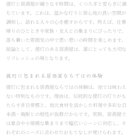
提灯と居酒屋が織りなす時間は、くつろぎと安らぎに満
友人同士で集う居酒屋の魅力ある雰囲気
ちています。これは、温かな灯りと居心地の良い空間が
居酒屋が提供する和やかな交流の場とは
調和し、訪れる人々の心を癒すからです。例えば、仕事
居酒屋の雰囲気が友人との時間を彩る理由
帰りのひとときや家族・友人との集まりにぴったりで、
落ち着いた雰囲気の中で思い思いの時間を楽しめます。
居酒屋の温かな空間で友人と語らう楽しみ
結論として、提灯のある居酒屋は、誰にとっても大切な
友人と居酒屋で過ごす特別な夜の演出
リフレッシュの場となります。
土浦市の居酒屋で心満たされる夜の過ごし方
居酒屋で過ごす土浦市の夜の楽しみ方
提灯に包まれる居酒屋ならではの体験
居酒屋の温もりに包まれた心豊かな夜
提灯に包まれる居酒屋ならではの体験は、他では味わえ
居酒屋で心もお腹も満たされる過ごし方
ない特別なものです。理由は、伝統的な提灯の灯りがも
土浦市の夜を居酒屋でゆったり堪能しよう
たらす非日常感と、地元食材を活かした料理や多彩な日
居酒屋で充実した夜を過ごすヒント
本酒・焼酎との相性が抜群だからです。実際、居酒屋で
居酒屋で心温まる土浦市の夜を体感
は宴会や小規模な集まりまで幅広いシーンに対応し、そ
れぞれのニーズに合わせたおもてなしが受けられます。