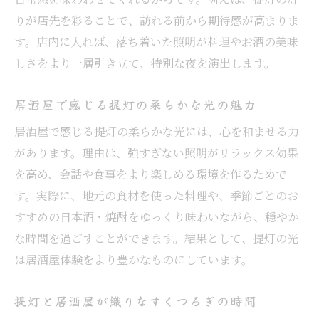
土浦市で人気の居酒屋が持つ魅力とは
りが店先を彩ることで、訪れる前から期待感が高まりま
居酒屋選びで重視したい雰囲気やサービス
す。店内に入れば、落ち着いた照明が料理やお酒の美味
土浦市らしい居酒屋の特徴を知ろう
しさをより一層引き立て、特別な夜を演出します。
居酒屋選びで大切な地元ならではの魅力
自分に合った居酒屋を見つけるためのコツ
居酒屋で感じる提灯の柔らかな光の魅力
提灯が灯る空間で地酒を堪能する方法
居酒屋で感じる提灯の柔らかな光には、心を和ませる力
居酒屋で提灯の明かりと地酒を楽しむコツ
があります。理由は、強すぎない照明がリラックス効果
提灯に包まれた居酒屋で味わう地酒の魅力
を高め、会話や食事をより楽しめる環境を作るためで
す。実際に、地元の食材を使った料理や、季節ごとのお
居酒屋の雰囲気でより美味しく地酒を堪能
すすめの日本酒・焼酎をゆっくり味わいながら、穏やか
提灯と共に楽しむ地酒の選び方と楽しみ方
な時間を過ごすことができます。結果として、提灯の光
居酒屋で地酒の奥深さを体験する方法
は居酒屋体験をより豊かなものにしています。
提灯が照らす居酒屋で味わう地酒の醍醐味
友人との集いにぴったりな居酒屋の雰囲気
提灯と居酒屋が織りなすくつろぎの時間
居酒屋で友人と楽しむくつろぎの空間作り