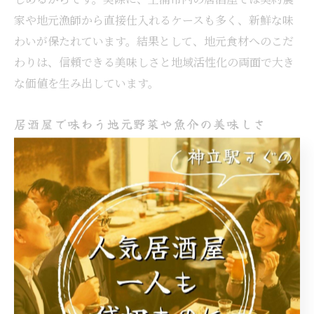
家や地元漁師から直接仕入れるケースも多く、新鮮な味
わいが保たれています。結果として、地元食材へのこだ
わりは、信頼できる美味しさと地域活性化の両面で大き
な価値を生み出しています。
居酒屋で味わう地元野菜や魚介の美味しさ
土浦市の居酒屋では、地元野菜や魚介の美味しさが存分
に引き出された料理が楽しめます。なぜ美味しいのかと
いうと、収穫や水揚げから時間を置かずに調理されるた
め、素材の持つ旨みや食感がそのまま活かされるからで
す。例えば、シャキシャキの新鮮野菜や、ぷりっとした
魚介は、他地域では味わえない格別の美味しさです。結
果として、地元野菜や魚介を味わうことは、土浦の居酒
屋文化を象徴する魅力となっています。