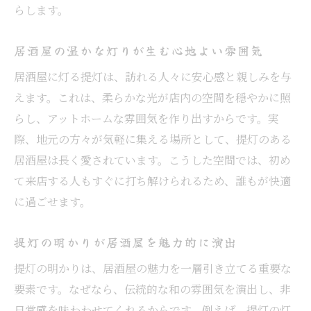
居酒屋ならではの地元の味を満喫しよう
らします。
地元食材にこだわる居酒屋の魅力とは
居酒屋の温かな灯りが生む心地よい雰囲気
居酒屋で味わう地元野菜や魚介の美味しさ
居酒屋に灯る提灯は、訪れる人々に安心感と親しみを与
地元食材と居酒屋が生む新たな発見
えます。これは、柔らかな光が店内の空間を穏やかに照
温もりある提灯が演出する夜の魅力
らし、アットホームな雰囲気を作り出すからです。実
提灯が居酒屋の夜に与える温かな雰囲気
際、地元の方々が気軽に集える場所として、提灯のある
居酒屋で感じる提灯の幻想的な夜の美しさ
居酒屋は長く愛されています。こうした空間では、初め
提灯の灯りが居酒屋を包む安らぎの時間
て来店する人もすぐに打ち解けられるため、誰もが快適
夜の居酒屋で味わう提灯の優しい光の魅力
に過ごせます。
温もりある提灯が居酒屋を特別な空間に
提灯の明かりが居酒屋を魅力的に演出
居酒屋の夜を彩る提灯の演出に注目
居酒屋選びで重視したい土浦市の特徴
提灯の明かりは、居酒屋の魅力を一層引き立てる重要な
要素です。なぜなら、伝統的な和の雰囲気を演出し、非
居酒屋を選ぶ際に注目したいポイント
日常感を味わわせてくれるからです。例えば、提灯の灯