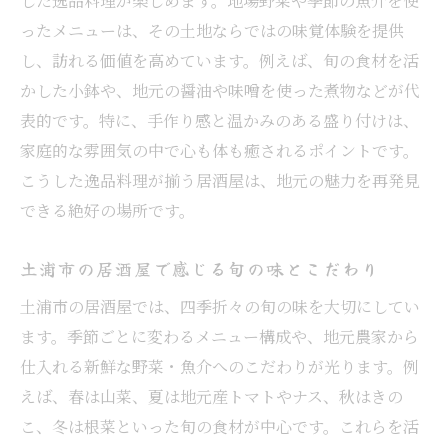
した逸品料理が楽しめます。地場野菜や季節の魚介を使
ったメニューは、その土地ならではの味覚体験を提供
し、訪れる価値を高めています。例えば、旬の食材を活
かした小鉢や、地元の醤油や味噌を使った煮物などが代
表的です。特に、手作り感と温かみのある盛り付けは、
家庭的な雰囲気の中で心も体も癒されるポイントです。
こうした逸品料理が揃う居酒屋は、地元の魅力を再発見
できる絶好の場所です。
土浦市の居酒屋で感じる旬の味とこだわり
土浦市の居酒屋では、四季折々の旬の味を大切にしてい
ます。季節ごとに変わるメニュー構成や、地元農家から
仕入れる新鮮な野菜・魚介へのこだわりが光ります。例
えば、春は山菜、夏は地元産トマトやナス、秋はきの
こ、冬は根菜といった旬の食材が中心です。これらを活