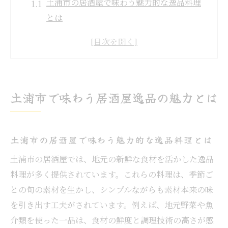
土浦市の居酒屋で味わう魅力的な逸品料理
とは
居酒屋の自慢料理が心を惹きつける理由を
紹介
土浦市居酒屋ランキングで話題の逸品に注
目
土浦市で味わう居酒屋逸品の魅力とは
地元食材を活かした居酒屋の逸品の楽しみ
方
美味しい居酒屋選びで味わう感動体験につ
土浦市の居酒屋で味わう魅力的な逸品料理とは
いて
土浦市の居酒屋では、地元の新鮮な食材を活かした逸品
居酒屋の逸品がもたらす土浦市の新しい魅
料理が多く提供されています。これらの料理は、季節ご
力
との旬の素材を生かし、シンプルながらも素材本来の味
自慢の逸品を堪能できる居酒屋選び方
を引き出す工夫がされています。例えば、地元野菜や魚
居酒屋選びで重視したい逸品料理のポイン
介類を使った一品は、食材の鮮度と調理技術の高さが感