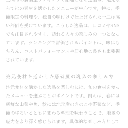
地元食材を使った季節逸品の味わい方
らではの素材を活かしたメニューが中心です。特に、季
節限定の料理や、独自の味付けで仕上げられた一皿は高
個室でゆったり楽しむ土浦市の居酒屋
い評価を受けています。こうした逸品は、口コミやSNS
個室完備の土浦市居酒屋で味わう逸品料理
でも注目されやすく、訪れる人々の楽しみの一つとなっ
落ち着いた空間で楽しむ居酒屋自慢の一皿
ています。ランキングで評価されるポイントは、味はも
居酒屋の個室を選ぶメリットと楽しみ方
ちろん、コストパフォーマンスや居心地の良さも重要視
人気の個室居酒屋で味わう特別な時間
されています。
個室×美味しい料理のおすすめ居酒屋体験
土浦/居酒屋個室で過ごす充実のひととき
地元食材を活かした居酒屋の逸品の楽しみ方
地元食材を活かした逸品料理を求めて
地元食材を活かした逸品を楽しむには、旬の食材を使っ
居酒屋で味わう地元食材の逸品料理特集
たメニューを選ぶことがポイントです。例えば、春には
新鮮な山菜や魚、秋には地元産のきのこや野菜など、季
土浦市の居酒屋で感じる旬の味とこだわり
節の移ろいとともに変わる料理を味わうことで、地域の
新鮮食材を使った居酒屋の逸品の魅力
魅力をより深く感じられます。具体的な楽しみ方として
居酒屋ランキングにみる地元食材の評価