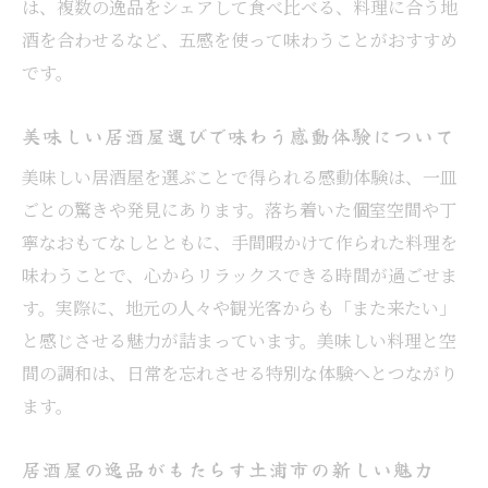
は、複数の逸品をシェアして食べ比べる、料理に合う地
美味しい居酒屋を選ぶ地元食材のポイント
酒を合わせるなど、五感を使って味わうことがおすすめ
地元の恵みを活かす居酒屋逸品の楽しみ方
です。
美味しい料理と地酒で心満たす時間
居酒屋で味わう美味しい料理と地酒の魅力
美味しい居酒屋選びで味わう感動体験について
土浦市居酒屋でおすすめの地酒ペアリング
美味しい居酒屋を選ぶことで得られる感動体験は、一皿
美味しい居酒屋料理と地酒の楽しみ方
ごとの驚きや発見にあります。落ち着いた個室空間や丁
寧なおもてなしとともに、手間暇かけて作られた料理を
居酒屋で心安らぐ料理とお酒の組み合わせ
味わうことで、心からリラックスできる時間が過ごせま
土浦/居酒屋美味しい地酒体験のポイント
す。実際に、地元の人々や観光客からも「また来たい」
地元居酒屋ならではの地酒と逸品の関係
と感じさせる魅力が詰まっています。美味しい料理と空
おしゃれ空間で過ごす特別なひととき
間の調和は、日常を忘れさせる特別な体験へとつながり
おしゃれな居酒屋で過ごす特別な時間の魅
ます。
力
土浦/居酒屋おしゃれな雰囲気の楽しみ方
居酒屋の逸品がもたらす土浦市の新しい魅力