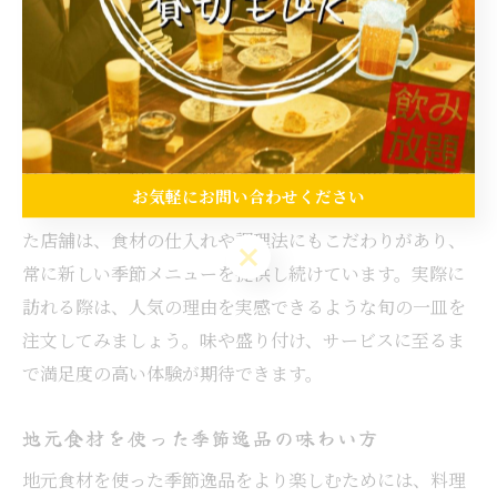
ルな評価を知る手がかりとなります。さらに、スタッフ
に「今一番おすすめの逸品は？」と尋ねることで、その
時だけのスペシャルな料理に出会えることも多いです。
ランキング上位の居酒屋で楽しむ旬の一皿
ランキング上位に名を連ねる居酒屋では、旬の食材を使
お気軽にお問い合わせください
った逸品料理が高く評価される傾向にあります。こうし
た店舗は、食材の仕入れや調理法にもこだわりがあり、
お気軽にお問い合わせください
常に新しい季節メニューを提供し続けています。実際に
訪れる際は、人気の理由を実感できるような旬の一皿を
注文してみましょう。味や盛り付け、サービスに至るま
で満足度の高い体験が期待できます。
地元食材を使った季節逸品の味わい方
地元食材を使った季節逸品をより楽しむためには、料理