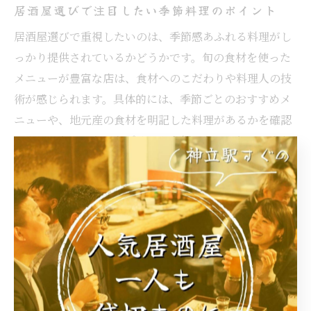
居酒屋選びで注目したい季節料理のポイント
居酒屋選びで重視したいのは、季節感あふれる料理がし
っかり提供されているかどうかです。旬の食材を使った
メニューが豊富な店は、食材へのこだわりや料理人の技
術が感じられます。具体的には、季節ごとのおすすめメ
ニューや、地元産の食材を明記した料理があるかを確認
しましょう。こうしたポイントを押さえることで、より
充実した食事の時間を過ごせます。
美味しい季節限定メニューの見つけ方
美味しい季節限定メニューを見つけるには、まず店頭や
公式サイトのメニュー情報をチェックすることが有効で
す。また、SNSや口コミサイトで旬の逸品に関する投稿
を参考にするのもおすすめ。地元の常連客の声は、リア