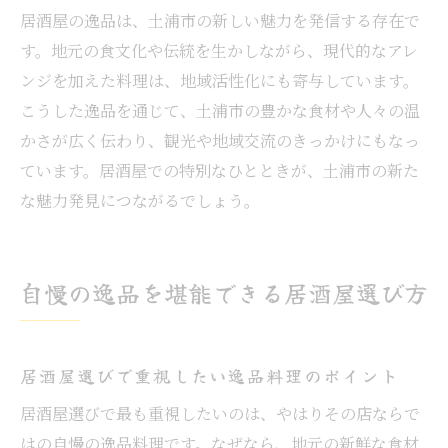
居酒屋のおしゃれ空間が人気の理由とは
居酒屋の逸品は、土浦市の新しい魅力を発信する存在で
美味しい逸品とともに味わうおしゃれ体験
す。地元の食文化や伝統を生かしながら、現代的なアレ
居酒屋でSNS映えするひとときを満喫する
ンジを加えた料理は、地域活性化にも寄与しています。
こうした逸品を通じて、土浦市の豊かな食材や人々の温
おしゃれ空間の居酒屋選びのポイント
かさが広く伝わり、観光や地域交流のきっかけにもなっ
コスパ抜群の居酒屋を探すならこの方法
ています。居酒屋での特別なひとときが、土浦市の新た
コスパ重視で選ぶ土浦市の居酒屋術を解説
な魅力発見につながるでしょう。
土浦/居酒屋安いお店の選び方とポイント
居酒屋でお得に逸品を味わうテクニック
ランキング活用でコスパ抜群の居酒屋探し
自慢の逸品を堪能できる居酒屋選び方
安くて美味しい居酒屋を見つけるコツ
コスパと美味しさを両立する居酒屋選び
居酒屋選びで重視したい逸品料理のポイント
居酒屋選びで最も重視したいのは、やはりその店ならで
はの自慢の逸品料理です。なぜなら、地元の新鮮な食材