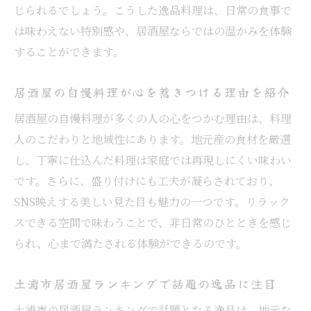
ト
じられるでしょう。こうした逸品料理は、日常の食事で
土浦市居酒屋ランキングを活用した選び方
は味わえない特別感や、居酒屋ならではの温かみを体験
おしゃれな居酒屋で逸品を味わう秘訣
することができます。
個室や落ち着いた空間の居酒屋選びのコツ
居酒屋の自慢料理が心を惹きつける理由を紹介
人気の居酒屋で自慢の逸品を楽しむ方法
居酒屋の自慢料理が多くの人の心をつかむ理由は、料理
コスパ重視で選ぶ土浦市の居酒屋ガイド
人のこだわりと地域性にあります。地元産の食材を厳選
季節限定メニューが充実の居酒屋体験
し、丁寧に仕込んだ料理は家庭では再現しにくい味わい
旬の味覚が楽しめる居酒屋の季節限定逸品
です。さらに、盛り付けにも工夫が凝らされており、
土浦市の居酒屋で味わう限定メニューの魅
SNS映えする美しい見た目も魅力の一つです。リラック
力
スできる空間で味わうことで、非日常のひとときを感じ
居酒屋選びで注目したい季節料理のポイン
られ、心まで満たされる体験ができるのです。
ト
美味しい季節限定メニューの見つけ方
土浦市居酒屋ランキングで話題の逸品に注目
ランキング上位の居酒屋で楽しむ旬の一皿
土浦市の居酒屋ランキングで話題となる逸品は、地元な